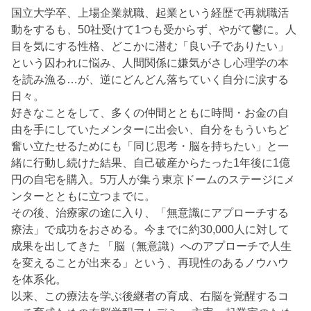
国立大学卒、上場企業就職、起業という経歴で再就職活
動をするも、50社受けて1つも受からず、やがて鬱に。人
目を気にする性格、どこかに潜む「良い子でありたい」
という囚われに悩み、人間関係に嫌気がさし心理学の本
を読み漁る…が、逆にどんどん落ちていく自分に涙する
日々。
好きなことをして、多くの仲間とともに時間・お金の自
由を手にしていたメンターに出会い、自分をもういちど
奮い立たせるためにも「同じ思考・脳を持ちたい」と一
緒に行動し続けた結果、自己破産からたった1年後に1億
円の自宅を購入。5万人が集う東京ドームのステージにメ
ンターとともに立つまでに。
その後、治療家の途に入り、「無意識にアプローチする
療法」で成功をおさめる。今までに約30,000人に対して
成果を出してきた 「脳（無意識）へのアプローチで人生
を変えることが出来る」という、再現性のあるノウハウ
を体系化。
以来、この療法を学ぶ後継者の育成、右脳を覚醒するコ