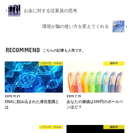
お金に対する従業員の思考
環境が脳の使い方を変えてくれる
RECOMMEND
こちらの記事も人気です。
ノウハウ・スキル
脳科学
2019.11.21
2019.7.19
DNAに刻み込まれた潜在意識と
あなたの価値は100円のボールペ
は
ンほど？
ノウハウ・スキル
脳科学