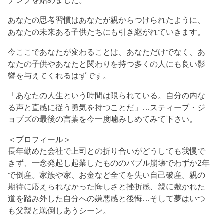
あなたの思考習慣はあなたが親からつけられたように、
あなたの未来ある子供たちにも引き継がれていきます。
今ここであなたが変わることは、あなただけでなく、あ
なたの子供やあなたと関わりを持つ多くの人にも良い影
響を与えてくれるはずです。
「あなたの人生という時間は限られている。自分の内な
る声と直感に従う勇気を持つことだ」…スティーブ・ジ
ョブズの最後の言葉を今一度噛みしめてみて下さい。
＜プロフィール＞
長年勤めた会社で上司との折り合いがどうしても我慢で
きず、一念発起し起業したもののバブル崩壊でわずか2年
で倒産。家族や家、お金など全てを失い自己破産。親の
期待に応えられなかった悔しさと挫折感、親に敷かれた
道を踏み外した自分への嫌悪感と後悔…そして夢はいつ
も父親と罵倒しあうシーン。