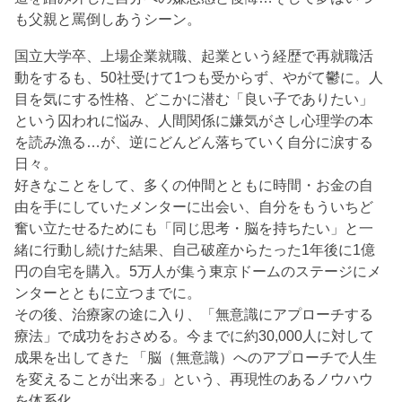
も父親と罵倒しあうシーン。
国立大学卒、上場企業就職、起業という経歴で再就職活
動をするも、50社受けて1つも受からず、やがて鬱に。人
目を気にする性格、どこかに潜む「良い子でありたい」
という囚われに悩み、人間関係に嫌気がさし心理学の本
を読み漁る…が、逆にどんどん落ちていく自分に涙する
日々。
好きなことをして、多くの仲間とともに時間・お金の自
由を手にしていたメンターに出会い、自分をもういちど
奮い立たせるためにも「同じ思考・脳を持ちたい」と一
緒に行動し続けた結果、自己破産からたった1年後に1億
円の自宅を購入。5万人が集う東京ドームのステージにメ
ンターとともに立つまでに。
その後、治療家の途に入り、「無意識にアプローチする
療法」で成功をおさめる。今までに約30,000人に対して
成果を出してきた 「脳（無意識）へのアプローチで人生
を変えることが出来る」という、再現性のあるノウハウ
を体系化。