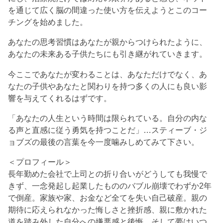
を通じて広く脳の間違った使い方を伝えようとこのコー
チングを始めました。
あなたの思考習慣はあなたが親からつけられたように、
あなたの未来ある子供たちにも引き継がれていきます。
今ここであなたが変わることは、あなただけでなく、あ
なたの子供やあなたと関わりを持つ多くの人にも良い影
響を与えてくれるはずです。
「あなたの人生という時間は限られている。自分の内な
る声と直感に従う勇気を持つことだ」…スティーブ・ジ
ョブズの最後の言葉を今一度噛みしめてみて下さい。
＜プロフィール＞
長年勤めた会社で上司との折り合いがどうしても我慢で
きず、一念発起し起業したもののバブル崩壊でわずか2年
で倒産。家族や家、お金など全てを失い自己破産。親の
期待に応えられなかった悔しさと挫折感、親に敷かれた
道を踏み外した自分への嫌悪感と後悔…そして夢はいつ