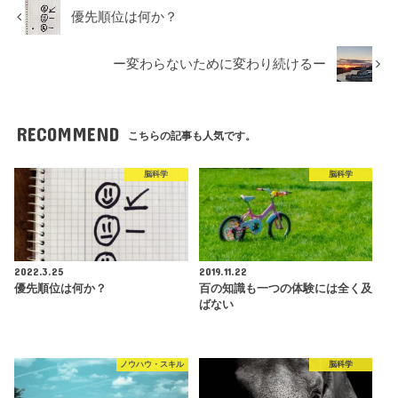
優先順位は何か？
ー変わらないために変わり続けるー
RECOMMEND
こちらの記事も人気です。
脳科学
脳科学
2022.3.25
2019.11.22
優先順位は何か？
百の知識も一つの体験には全く及
ばない
ノウハウ・スキル
脳科学