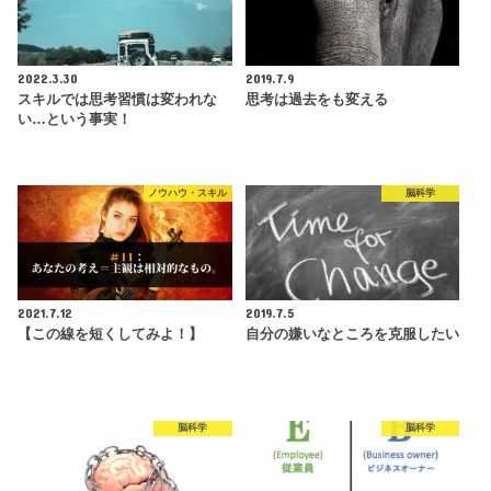
2022.3.30
2019.7.9
スキルでは思考習慣は変われな
思考は過去をも変える
い…という事実！
ノウハウ・スキル
脳科学
2021.7.12
2019.7.5
【この線を短くしてみよ！】
自分の嫌いなところを克服したい
脳科学
脳科学