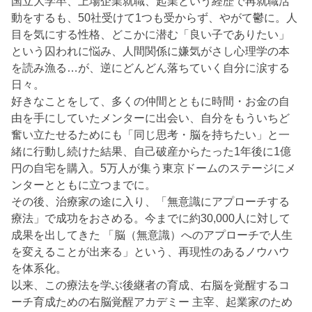
国立大学卒、上場企業就職、起業という経歴で再就職活
動をするも、50社受けて1つも受からず、やがて鬱に。人
目を気にする性格、どこかに潜む「良い子でありたい」
という囚われに悩み、人間関係に嫌気がさし心理学の本
を読み漁る…が、逆にどんどん落ちていく自分に涙する
日々。
好きなことをして、多くの仲間とともに時間・お金の自
由を手にしていたメンターに出会い、自分をもういちど
奮い立たせるためにも「同じ思考・脳を持ちたい」と一
緒に行動し続けた結果、自己破産からたった1年後に1億
円の自宅を購入。5万人が集う東京ドームのステージにメ
ンターとともに立つまでに。
その後、治療家の途に入り、「無意識にアプローチする
療法」で成功をおさめる。今までに約30,000人に対して
成果を出してきた 「脳（無意識）へのアプローチで人生
を変えることが出来る」という、再現性のあるノウハウ
を体系化。
以来、この療法を学ぶ後継者の育成、右脳を覚醒するコ
ーチ育成ための右脳覚醒アカデミー 主宰、起業家のため