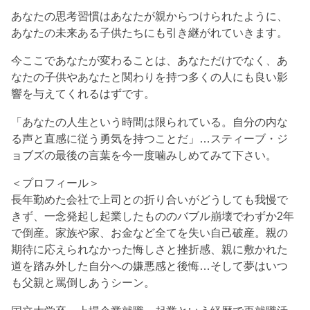
あなたの思考習慣はあなたが親からつけられたように、
あなたの未来ある子供たちにも引き継がれていきます。
今ここであなたが変わることは、あなただけでなく、あ
なたの子供やあなたと関わりを持つ多くの人にも良い影
響を与えてくれるはずです。
「あなたの人生という時間は限られている。自分の内な
る声と直感に従う勇気を持つことだ」…スティーブ・ジ
ョブズの最後の言葉を今一度噛みしめてみて下さい。
＜プロフィール＞
長年勤めた会社で上司との折り合いがどうしても我慢で
きず、一念発起し起業したもののバブル崩壊でわずか2年
で倒産。家族や家、お金など全てを失い自己破産。親の
期待に応えられなかった悔しさと挫折感、親に敷かれた
道を踏み外した自分への嫌悪感と後悔…そして夢はいつ
も父親と罵倒しあうシーン。