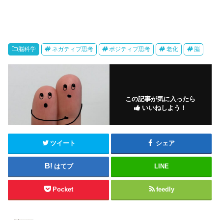
脳科学
ネガティブ思考
ポジティブ思考
老化
脳
この記事が気に入ったら
いいねしよう！
ツイート
シェア
はてブ
LINE
Pocket
feedly