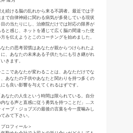
増え続ける脳の乱れから来る不調者。最近では子
供まで自律神経に関わる病気が多発している現状
を目の当たりにし、治療院だけでは対応の限界が
あると感じ、ネットを通じて広く脳の間違った使
い方を伝えようとこのコーチングを始めました。
あなたの思考習慣はあなたが親からつけられたよ
うに、あなたの未来ある子供たちにも引き継がれ
ていきます。
今ここであなたが変わることは、あなただけでな
く、あなたの子供やあなたと関わりを持つ多くの
人にも良い影響を与えてくれるはずです。
「あなたの人生という時間は限られている。自分
の内なる声と直感に従う勇気を持つことだ」…ス
ティーブ・ジョブズの最後の言葉を今一度噛みし
めてみて下さい。
＜プロフィール＞
長年勤めた会社で上司との折り合いがどうしても