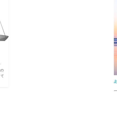
な
想の
くて