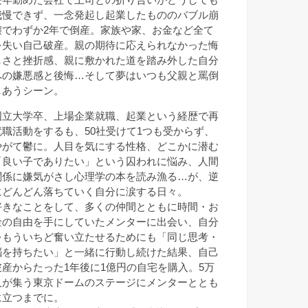
我慢できず、一念発起し起業したもののバブル崩
壊でわずか2年で倒産。家族や家、お金など全て
を失い自己破産。親の期待に応えられなかった悔
しさと挫折感、親に敷かれた道を踏み外した自分
への嫌悪感と後悔…そして夢はいつも父親と罵倒
しあうシーン。
国立大学卒、上場企業就職、起業という経歴で再
就職活動をするも、50社受けて1つも受からず、
やがて鬱に。人目を気にする性格、どこかに潜む
「良い子でありたい」という囚われに悩み、人間
関係に嫌気がさし心理学の本を読み漁る…が、逆
にどんどん落ちていく自分に涙する日々。
好きなことをして、多くの仲間とともに時間・お
金の自由を手にしていたメンターに出会い、自分
をもういちど奮い立たせるためにも「同じ思考・
脳を持ちたい」と一緒に行動し続けた結果、自己
破産からたった1年後に1億円の自宅を購入。5万
人が集う東京ドームのステージにメンターととも
に立つまでに。