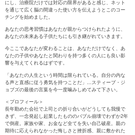
にし、治療院だけでは対応の限界があると感じ、ネット
を通じて広く脳の間違った使い方を伝えようとこのコー
チングを始めました。
あなたの思考習慣はあなたが親からつけられたように、
あなたの未来ある子供たちにも引き継がれていきます。
今ここであなたが変わることは、あなただけでなく、あ
なたの子供やあなたと関わりを持つ多くの人にも良い影
響を与えてくれるはずです。
「あなたの人生という時間は限られている。自分の内な
る声と直感に従う勇気を持つことだ」…スティーブ・ジ
ョブズの最後の言葉を今一度噛みしめてみて下さい。
＜プロフィール＞
長年勤めた会社で上司との折り合いがどうしても我慢で
きず、一念発起し起業したもののバブル崩壊でわずか2年
で倒産。家族や家、お金など全てを失い自己破産。親の
期待に応えられなかった悔しさと挫折感、親に敷かれた