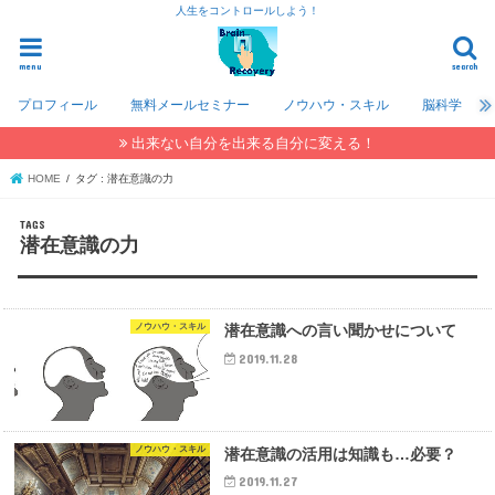
人生をコントロールしよう！
menu
search
プロフィール
無料メールセミナー
ノウハウ・スキル
脳科学
出来ない自分を出来る自分に変える！
HOME
タグ : 潜在意識の力
潜在意識の力
ノウハウ・スキル
潜在意識への言い聞かせについて
2019.11.28
ノウハウ・スキル
潜在意識の活用は知識も…必要？
2019.11.27