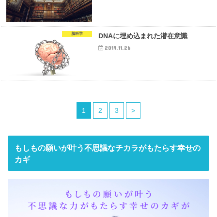
脳科学
DNAに埋め込まれた潜在意識
2019.11.26
1
2
3
>
もしもの願いが叶う不思議なチカラがもたらす幸せの
カギ