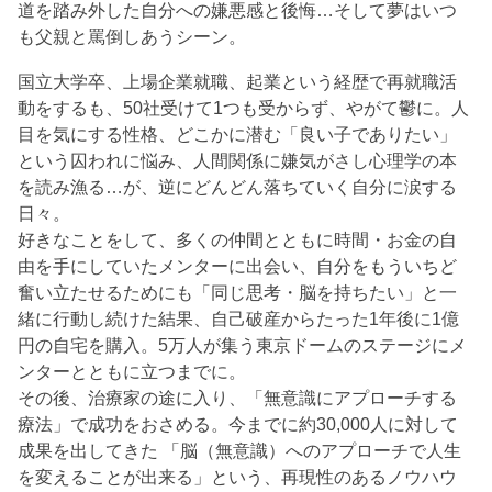
道を踏み外した自分への嫌悪感と後悔…そして夢はいつ
も父親と罵倒しあうシーン。
国立大学卒、上場企業就職、起業という経歴で再就職活
動をするも、50社受けて1つも受からず、やがて鬱に。人
目を気にする性格、どこかに潜む「良い子でありたい」
という囚われに悩み、人間関係に嫌気がさし心理学の本
を読み漁る…が、逆にどんどん落ちていく自分に涙する
日々。
好きなことをして、多くの仲間とともに時間・お金の自
由を手にしていたメンターに出会い、自分をもういちど
奮い立たせるためにも「同じ思考・脳を持ちたい」と一
緒に行動し続けた結果、自己破産からたった1年後に1億
円の自宅を購入。5万人が集う東京ドームのステージにメ
ンターとともに立つまでに。
その後、治療家の途に入り、「無意識にアプローチする
療法」で成功をおさめる。今までに約30,000人に対して
成果を出してきた 「脳（無意識）へのアプローチで人生
を変えることが出来る」という、再現性のあるノウハウ