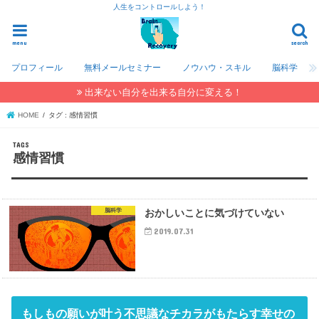
人生をコントロールしよう！
menu
search
プロフィール
無料メールセミナー
ノウハウ・スキル
脳科学
出来ない自分を出来る自分に変える！
HOME
タグ : 感情習慣
感情習慣
脳科学
おかしいことに気づけていない
2019.07.31
もしもの願いが叶う不思議なチカラがもたらす幸せの