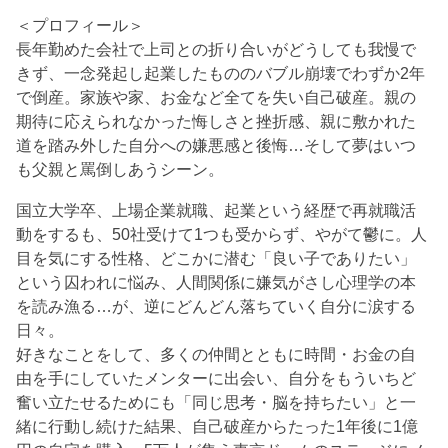
＜プロフィール＞
長年勤めた会社で上司との折り合いがどうしても我慢で
きず、一念発起し起業したもののバブル崩壊でわずか2年
で倒産。家族や家、お金など全てを失い自己破産。親の
期待に応えられなかった悔しさと挫折感、親に敷かれた
道を踏み外した自分への嫌悪感と後悔…そして夢はいつ
も父親と罵倒しあうシーン。
国立大学卒、上場企業就職、起業という経歴で再就職活
動をするも、50社受けて1つも受からず、やがて鬱に。人
目を気にする性格、どこかに潜む「良い子でありたい」
という囚われに悩み、人間関係に嫌気がさし心理学の本
を読み漁る…が、逆にどんどん落ちていく自分に涙する
日々。
好きなことをして、多くの仲間とともに時間・お金の自
由を手にしていたメンターに出会い、自分をもういちど
奮い立たせるためにも「同じ思考・脳を持ちたい」と一
緒に行動し続けた結果、自己破産からたった1年後に1億