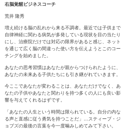
右脳覚醒ビジネスコーチ
荒井 隆秀
増え続ける脳の乱れから来る不調者。最近では子供まで
自律神経に関わる病気が多発している現状を目の当たり
にし、治療院だけでは対応の限界があると感じ、ネット
を通じて広く脳の間違った使い方を伝えようとこのコー
チングを始めました。
あなたの思考習慣はあなたが親からつけられたように、
あなたの未来ある子供たちにも引き継がれていきます。
今ここであなたが変わることは、あなただけでなく、あ
なたの子供やあなたと関わりを持つ多くの人にも良い影
響を与えてくれるはずです。
「あなたの人生という時間は限られている。自分の内な
る声と直感に従う勇気を持つことだ」…スティーブ・ジ
ョブズの最後の言葉を今一度噛みしめてみて下さい。