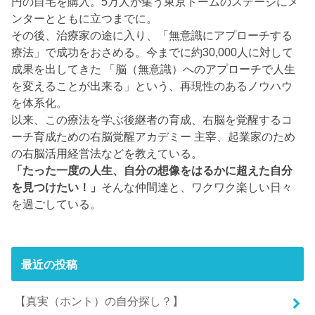
円の自宅を購入。5万人が集う東京ドームのステージにメ
ンターとともに立つまでに。
その後、治療家の途に入り、「無意識にアプローチする
療法」で成功をおさめる。今までに約30,000人に対して
成果を出してきた 「脳（無意識）へのアプローチで人生
を変えることが出来る」という、再現性のあるノウハウ
を体系化。
以来、この療法を学ぶ後継者の育成、右脳を覚醒するコ
ーチ育成ための右脳覚醒アカデミー 主宰、起業家のため
の右脳活用経営法などを教えている。
「たった一度の人生、自分の想像をはるかに超えた自分
を見つけたい！」
そんな仲間達と、ワクワク楽しい日々
を過ごしている。
最近の投稿
【真実（ホント）の自分探し？】