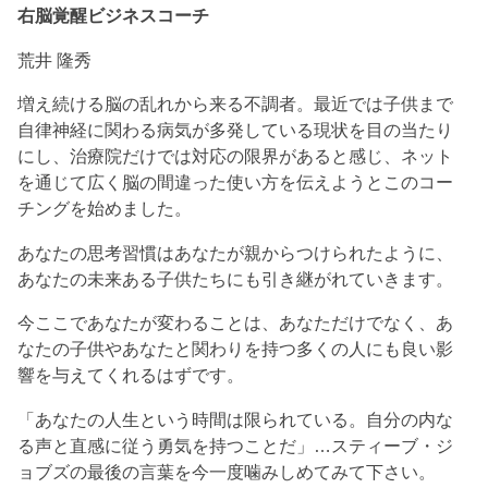
右脳覚醒ビジネスコーチ
荒井 隆秀
増え続ける脳の乱れから来る不調者。最近では子供まで
自律神経に関わる病気が多発している現状を目の当たり
にし、治療院だけでは対応の限界があると感じ、ネット
を通じて広く脳の間違った使い方を伝えようとこのコー
チングを始めました。
あなたの思考習慣はあなたが親からつけられたように、
あなたの未来ある子供たちにも引き継がれていきます。
今ここであなたが変わることは、あなただけでなく、あ
なたの子供やあなたと関わりを持つ多くの人にも良い影
響を与えてくれるはずです。
「あなたの人生という時間は限られている。自分の内な
る声と直感に従う勇気を持つことだ」…スティーブ・ジ
ョブズの最後の言葉を今一度噛みしめてみて下さい。