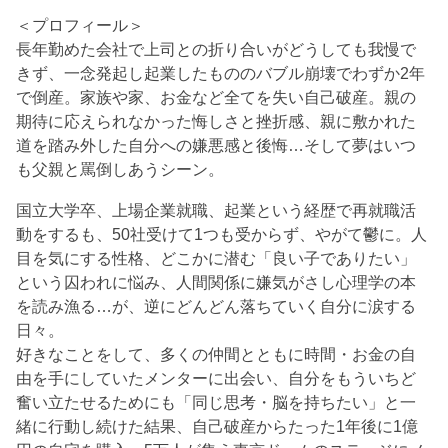
＜プロフィール＞
長年勤めた会社で上司との折り合いがどうしても我慢で
きず、一念発起し起業したもののバブル崩壊でわずか2年
で倒産。家族や家、お金など全てを失い自己破産。親の
期待に応えられなかった悔しさと挫折感、親に敷かれた
道を踏み外した自分への嫌悪感と後悔…そして夢はいつ
も父親と罵倒しあうシーン。
国立大学卒、上場企業就職、起業という経歴で再就職活
動をするも、50社受けて1つも受からず、やがて鬱に。人
目を気にする性格、どこかに潜む「良い子でありたい」
という囚われに悩み、人間関係に嫌気がさし心理学の本
を読み漁る…が、逆にどんどん落ちていく自分に涙する
日々。
好きなことをして、多くの仲間とともに時間・お金の自
由を手にしていたメンターに出会い、自分をもういちど
奮い立たせるためにも「同じ思考・脳を持ちたい」と一
緒に行動し続けた結果、自己破産からたった1年後に1億