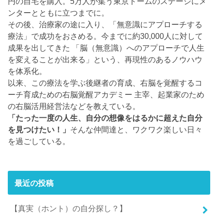
円の自宅を購入。5万人が集う東京ドームのステージにメ
ンターとともに立つまでに。
その後、治療家の途に入り、「無意識にアプローチする
療法」で成功をおさめる。今までに約30,000人に対して
成果を出してきた 「脳（無意識）へのアプローチで人生
を変えることが出来る」という、再現性のあるノウハウ
を体系化。
以来、この療法を学ぶ後継者の育成、右脳を覚醒するコ
ーチ育成ための右脳覚醒アカデミー 主宰、起業家のため
の右脳活用経営法などを教えている。
「たった一度の人生、自分の想像をはるかに超えた自分
を見つけたい！」
そんな仲間達と、ワクワク楽しい日々
を過ごしている。
最近の投稿
【真実（ホント）の自分探し？】