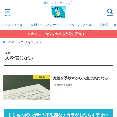
人生をコントロールしよう！
menu
search
プロフィール
無料メールセミナー
ノウハウ・スキル
脳科学
出来ない自分を出来る自分に変える！
HOME
タグ : 人を信じない
人を信じない
脳科学
完璧を手放すから人生は楽になる
2019.07.09
もしもの願いが叶う不思議なチカラがもたらす幸せの