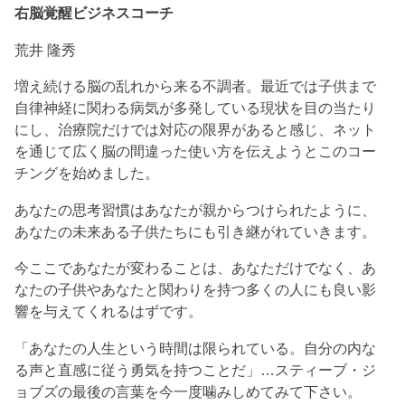
右脳覚醒ビジネスコーチ
荒井 隆秀
増え続ける脳の乱れから来る不調者。最近では子供まで
自律神経に関わる病気が多発している現状を目の当たり
にし、治療院だけでは対応の限界があると感じ、ネット
を通じて広く脳の間違った使い方を伝えようとこのコー
チングを始めました。
あなたの思考習慣はあなたが親からつけられたように、
あなたの未来ある子供たちにも引き継がれていきます。
今ここであなたが変わることは、あなただけでなく、あ
なたの子供やあなたと関わりを持つ多くの人にも良い影
響を与えてくれるはずです。
「あなたの人生という時間は限られている。自分の内な
る声と直感に従う勇気を持つことだ」…スティーブ・ジ
ョブズの最後の言葉を今一度噛みしめてみて下さい。