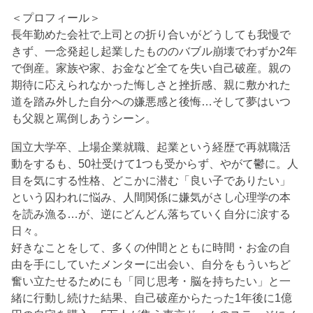
＜プロフィール＞
長年勤めた会社で上司との折り合いがどうしても我慢で
きず、一念発起し起業したもののバブル崩壊でわずか2年
で倒産。家族や家、お金など全てを失い自己破産。親の
期待に応えられなかった悔しさと挫折感、親に敷かれた
道を踏み外した自分への嫌悪感と後悔…そして夢はいつ
も父親と罵倒しあうシーン。
国立大学卒、上場企業就職、起業という経歴で再就職活
動をするも、50社受けて1つも受からず、やがて鬱に。人
目を気にする性格、どこかに潜む「良い子でありたい」
という囚われに悩み、人間関係に嫌気がさし心理学の本
を読み漁る…が、逆にどんどん落ちていく自分に涙する
日々。
好きなことをして、多くの仲間とともに時間・お金の自
由を手にしていたメンターに出会い、自分をもういちど
奮い立たせるためにも「同じ思考・脳を持ちたい」と一
緒に行動し続けた結果、自己破産からたった1年後に1億