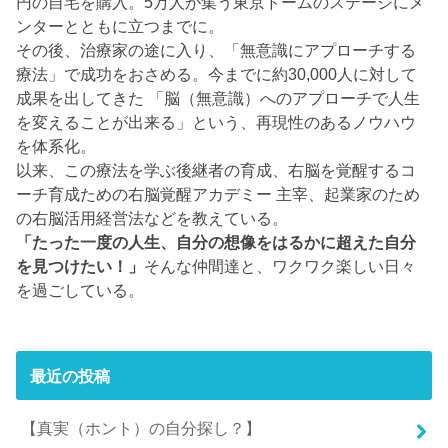
円の自宅を購入。5万人が集う東京ドームのステージにメ
ンターとともに立つまでに。
その後、治療家の途に入り、「無意識にアプローチする
療法」で成功をおさめる。今までに約30,000人に対して
成果を出してきた 「脳（無意識）へのアプローチで人生
を変えることが出来る」という、再現性のあるノウハウ
を体系化。
以来、この療法を学ぶ後継者の育成、右脳を覚醒するコ
ーチ育成ための右脳覚醒アカデミー 主宰、起業家のため
の右脳活用経営法などを教えている。
「たった一度の人生、自分の想像をはるかに超えた自分
を見つけたい！」
そんな仲間達と、ワクワク楽しい日々
を過ごしている。
最近の投稿
【真実（ホント）の自分探し？】